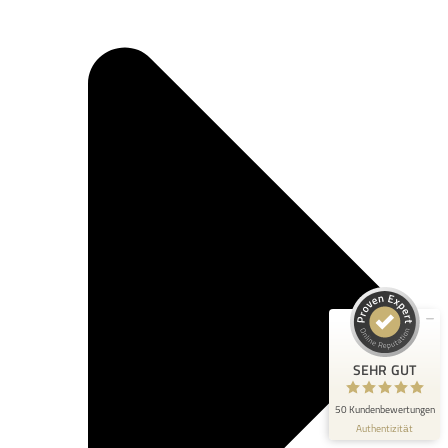
Kundenbewertungen und Erfahrungen zu
chriscorp
SEHR GUT
100%
Empfehlungen auf
ProvenExpert.com
4,89 / 5,00
23
27
Bewertungen auf
Bewertungen von 2
ProvenExpert.com
anderen Quellen
SEHR GUT
Blick aufs ProvenExpert-Profil werfen
50 Kundenbewertungen
Authentizität
6.7.2026