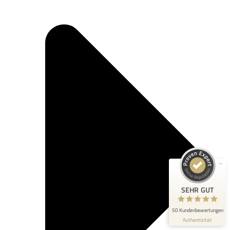
Kundenbewertungen und Erfahrungen zu
chriscorp
SEHR GUT
100%
Empfehlungen auf
ProvenExpert.com
4,89 / 5,00
23
27
Bewertungen auf
Bewertungen von 2
ProvenExpert.com
anderen Quellen
SEHR GUT
Blick aufs ProvenExpert-Profil werfen
50 Kundenbewertungen
Authentizität
6.7.2026