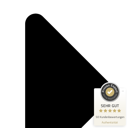
Kundenbewertungen und Erfahrungen zu
chriscorp
SEHR GUT
100%
Empfehlungen auf
ProvenExpert.com
4,89 / 5,00
23
27
Bewertungen auf
Bewertungen von 2
ProvenExpert.com
anderen Quellen
SEHR GUT
Blick aufs ProvenExpert-Profil werfen
50 Kundenbewertungen
Authentizität
6.7.2026