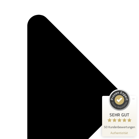
Kundenbewertungen und Erfahrungen zu
chriscorp
SEHR GUT
100%
Empfehlungen auf
ProvenExpert.com
4,89 / 5,00
23
27
Bewertungen auf
Bewertungen von 2
ProvenExpert.com
anderen Quellen
SEHR GUT
Blick aufs ProvenExpert-Profil werfen
50 Kundenbewertungen
Authentizität
6.7.2026